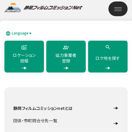
このページの本文へ移動
ロケーション検索
Language
SEARCH
日本語
English
简体中文
繁體中文
한국어
แบบไทย
ロケーション
協力事業者
ロケ地を探す
投稿
登録
TOP
ロケーション検索
静岡フィルムコミッションnetとは
ロケ地を探す
団体・市町問合せ先一覧