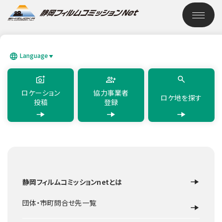
このページの本文へ移動
ロケーション検索
Language
SEARCH
日本語
English
简体中文
繁體中文
한국어
แบบไทย
ロケーション
協力事業者
ロケ地を探す
投稿
登録
TOP
ロケーション検索
静岡フィルムコミッションnetとは
ロケ地を探す
団体・市町問合せ先一覧