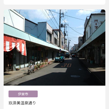
伊東市
玖須美温泉通り