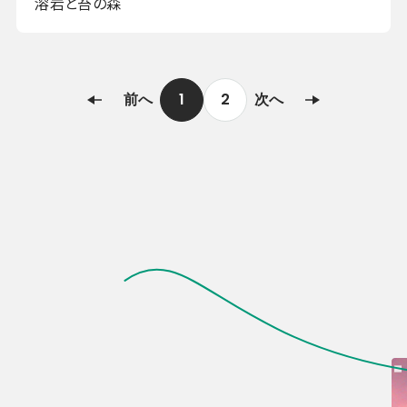
溶岩と苔の森
前へ
1
2
次へ