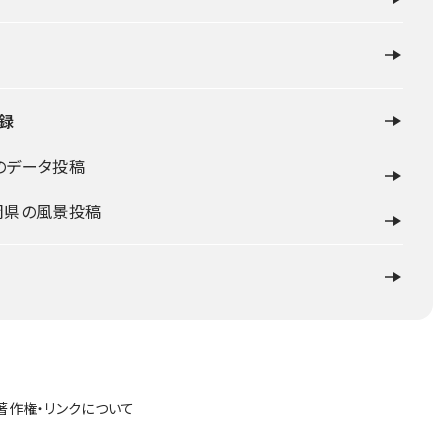
録
のデータ投稿
岡県の風景投稿
著作権・リンクについて
作品のロケ地紹介・ゆかりの地
2025.08.20