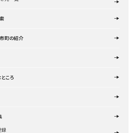
索
・市町の紹介
なところ
作品のロケ地紹介・ゆかりの地
2025.09.01
静岡県×バラエティー『バナナマンのせっかくグル
メ！！』で紹介された店舗を紹介！
集
登録