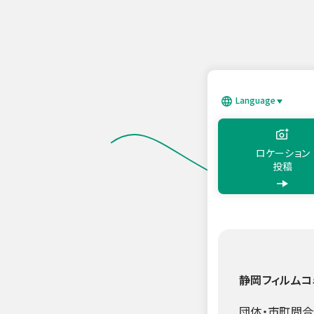
このページの本文へ移動
Language
日本語
Englis
ロケーション
投稿
静岡フィルムコ
団体・市町問