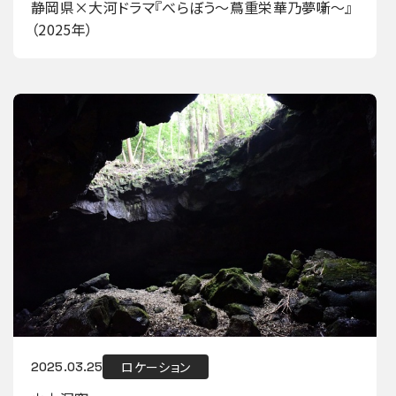
静岡県×大河ドラマ『べらぼう～蔦重栄華乃夢噺～』
（2025年）
ロケーション
2025.03.25