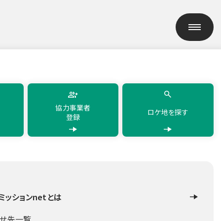
h
简体中文
繁體中文
한국어
แบบไทย
協力事業者
ロケ地を探す
登録
ミッションnetとは
合せ先一覧