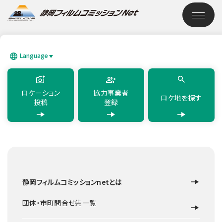
このページの本文へ移動
ロケーション検索
Language
SEARCH
日本語
English
简体中文
繁體中文
한국어
แบบไทย
ロケーション
協力事業者
ロケ地を探す
投稿
登録
TOP
ロケーション検索
富士山こどもの国 草原の国
静岡フィルムコミッションnetとは
遊園地・スポーツ施設
富士市
富士山こどもの国 草原
団体・市町問合せ先一覧