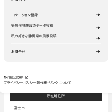
ロケーション登録
撮影侯補施設のデータ投稿
ロケ地概要
私の好きな静岡県の風景投稿
富士山のすそのに広がる自然あふれる公園。大地と自然が
遊具であり、遊びの素材となっている。「草原の国」エリアはゆ
お問合せ
るやかな草原が広がり、宿泊できるパオ集落やオートキャン
プ場がある。冬は雪の丘で雪遊びやソリ遊びが楽しめる。ま
た、本格的なクロスカントリーコースもある。
施設等HP
静岡県公式HP
プライバシーポリシー
著作権・リンクについて
所在地住所
富士市