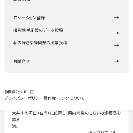
ロケーション登録
撮影侯補施設のデータ投稿
私の好きな静岡県の風景投稿
お問合せ
静岡県公式HP
プライバシーポリシー
著作権・リンクについて
ロケ地概要
大井川の河口（右岸）に位置し、県内有数のしらすの漁獲高を
誇る
港。
係留されている、