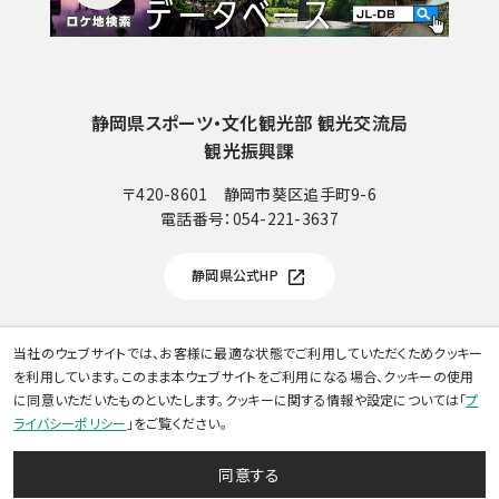
静岡県スポーツ・文化観光部 観光交流局
観光振興課
〒420-8601 静岡市葵区追手町9-6
電話番号：
054-221-3637
電
話
静岡県公式HP
番
号
当社のウェブサイトでは、お客様に最適な状態でご利用していただくためクッキー
Copyright © SHIZUOKA FILM COMISSION NET. All rights reserved.
を利用しています。このまま本ウェブサイトをご利用になる場合、クッキーの使用
に同意いただいたものといたします。クッキーに関する情報や設定については「
プ
ライバシーポリシー
」をご覧ください。
ロケーション投稿
協力事業者登録
ロケ地を探す
同意する