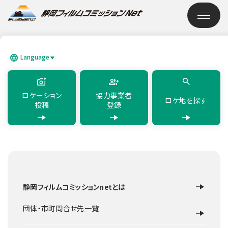
このページの本文へ移動
ロケーション検索
Language
SEARCH
日本語
English
简体中文
繁體中文
한국어
แบบไทย
ロケーション
協力事業者
ロケ地を探す
投稿
登録
TOP
ロケーション検索
静岡県営 吉田公園
静岡フィルムコミッションnetとは
公園
榛原郡吉田町
静岡県営 吉田公園
団体・市町問合せ先一覧