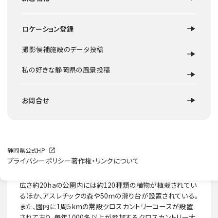
ロケーション登録
撮影侯補施設のデータ投稿
私の好きな静岡県の風景投稿
お問合せ
静岡県公式HP
プライバシーポリシー
著作権・リンクについて
ロケ地概要
広さ約20haの公園内には約120種類の植物が植栽されてい
るほか、アスレチックの森や50mの滑り台が設置されている。
また、園内に1周5kmの常設クロスカントリーコースが設置
されており、毎年1000名以上が参加するクロスカントリー大