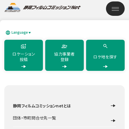
このページの本文へ移動
ロケーション検索
Language
SEARCH
日本語
English
简体中文
繁體中文
한국어
แบบไทย
ロケーション
協力事業者
ロケ地を探す
投稿
登録
TOP
ロケーション検索
稲取ふれあいの森
静岡フィルムコミッションnetとは
公園
東伊豆町
稲取ふれあいの森
団体・市町問合せ先一覧