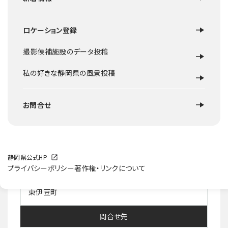
ロケーション登録
ロケ地概要
撮影侯補施設のデータ投稿
昭和63年に建設された高台にある競技場面積10.000㎡のグ
ラウンドで、サッカーや野球、ソフトボールやゲートボールに
私の好きな静岡県の風景投稿
使用できる。
周囲は自然豊かで木々が多く開放的な空間地。
近くにはクロスカントリーコースもある。
お問合せ
施設等HP
静岡県公式HP
所在地住所
プライバシーポリシー
著作権・リンクについて
東伊豆町
問合せ先