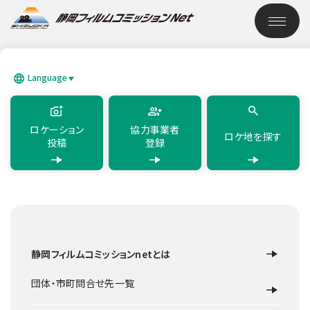
このページの本文へ移動
ロケーション検索
Language
SEARCH
日本語
English
简体中文
繁體中文
한국어
แบบไทย
ロケーション
協力事業者
ロケ地を探す
投稿
登録
TOP
ロケーション検索
新グラウンド
静岡フィルムコミッションnetとは
遊園地・スポーツ施設
東伊豆町
新グラウンド
団体・市町問合せ先一覧