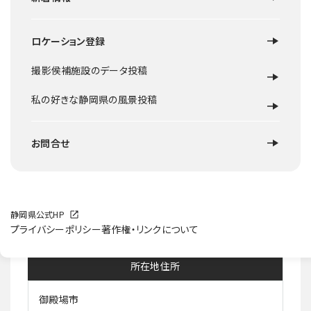
ロケーション登録
撮影侯補施設のデータ投稿
ロケ地概要
私の好きな静岡県の風景投稿
富士登山道御殿場口から登ると向かって左側に雄大でドラマ
チックな大自然の景観が広がります。双子山は富士山中腹に
お問合せ
あり、その名の通り小高い山が二つ並びます。
標高約1440mの駐車場は、富士山御殿場口第1から第3駐
車場まであり、富士急バスの発着駅も近くにあります。
施設等HP
静岡県公式HP
プライバシーポリシー
著作権・リンクについて
所在地住所
御殿場市