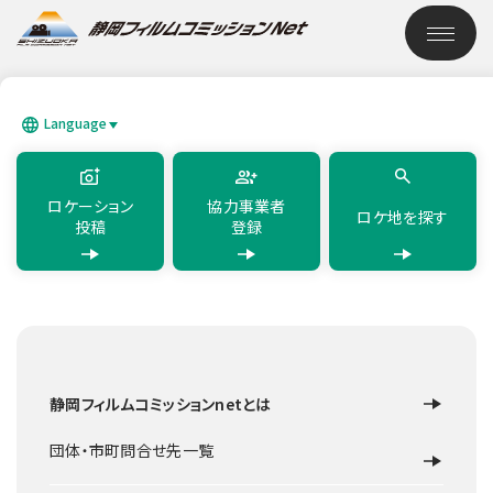
このページの本文へ移動
ロケーション検索
Language
SEARCH
日本語
English
简体中文
繁體中文
한국어
แบบไทย
ロケーション
協力事業者
ロケ地を探す
投稿
登録
TOP
ロケーション検索
富士山御殿場口 新五合目
静岡フィルムコミッションnetとは
その他交通施設
御殿場市
富士山御殿場口 新五合
団体・市町問合せ先一覧