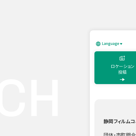
このページの本文へ移動
Language
日本語
Englis
ロケーション
CH
投稿
静岡フィルムコ
団体・市町問