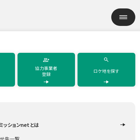
h
简体中文
繁體中文
한국어
แบบไทย
協力事業者
ロケ地を探す
登録
ミッションnetとは
合せ先一覧