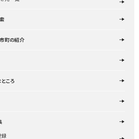
索
・市町の紹介
なところ
集
登録