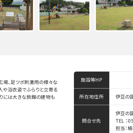
施設等HP
広場、足ツボ刺激用の様々な
人や浴衣姿でふらりと立寄る
所在地住所
伊豆の
なりには大きな旅館の建物も
伊豆の
問合せ先
TEL ：0
担当：植