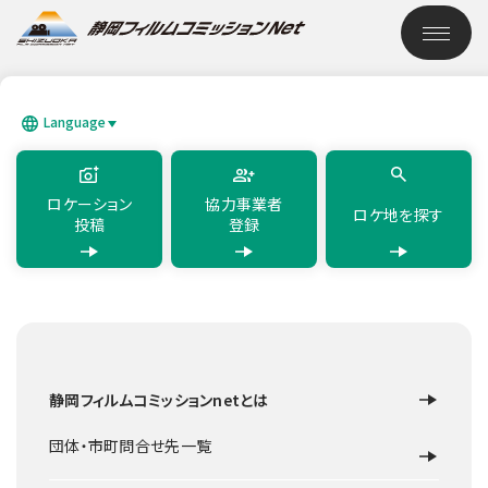
このページの本文へ移動
ロケーション検索
Language
SEARCH
日本語
English
简体中文
繁體中文
한국어
แบบไทย
ロケーション
協力事業者
ロケ地を探す
投稿
登録
TOP
ロケーション検索
韮山反射炉
静岡フィルムコミッションnetとは
史跡・産業遺産など
伊豆の国市
韮山反射炉
団体・市町問合せ先一覧