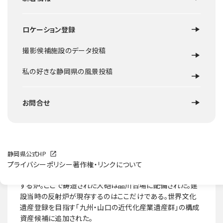
ロケーション登録
撮影侯補施設のデータ投稿
私の好きな静岡県の風景投稿
お問合せ
ロケ地概要
静岡県公式HP
国指定の史跡。幕末期の代官江川英龍(坦庵)が手がけ、その
プライバシーポリシー
著作権・リンクについて
子英敏が完成させた。反射炉とは金属を溶かし、大砲を鋳造
する炉。ここで鋳造された大砲は品川台場に配備された。建
設当時の反射炉が現存するのはここだけである。世界文化
遺産登録を目指す「九州・山口の近代化産業遺産群」の構成
資産候補に追加された。