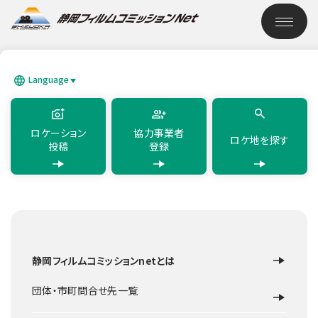
このページの本文へ移動
ロケーション検索
Language
SEARCH
日本語
English
简体中文
繁體中文
한국어
แบบไทย
ロケーション
協力事業者
ロケ地を探す
投稿
登録
TOP
ロケーション検索
梶原山公園
静岡フィルムコミッションnetとは
公園
静岡市
梶原山公園
団体・市町問合せ先一覧