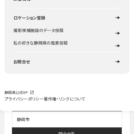
ロケーション登録
ロケ地概要
撮影侯補施設のデータ投稿
一本松公園を繋ぐ約1kmのハイキングコース。静岡、清水、富
士山、駿河湾が一望できる絶景パノラマ。サスペンス、恋愛ド
私の好きな静岡県の風景投稿
ラマ地に相応しい。眼下の市街地は夜景が素晴らしい。
梅や桃の木が植樹。芝草や樹木が緑濃くなる5月頃が最適。
お問合せ
駐車場から公園下までの150mはコンクリート道。
施設等HP
静岡県公式HP
プライバシーポリシー
著作権・リンクについて
所在地住所
静岡市
問合せ先