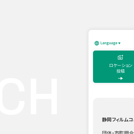
このページの本文へ移動
Language
日本語
Englis
ロケーション
CH
投稿
静岡フィルムコ
団体・市町問