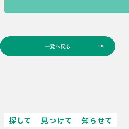
ロ
一覧へ戻る
ケ
ー
シ
ョ
ン
検
索
探して
見つけて
知らせて