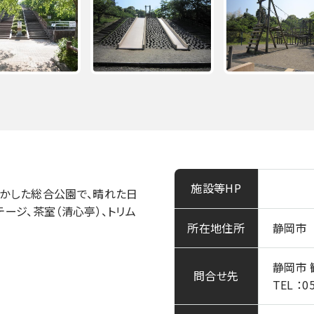
施設等HP
かした総合公園で、晴れた日
ージ、茶室（清心亭）、トリム
所在地住所
静岡市
静岡市
問合せ先
TEL ：0