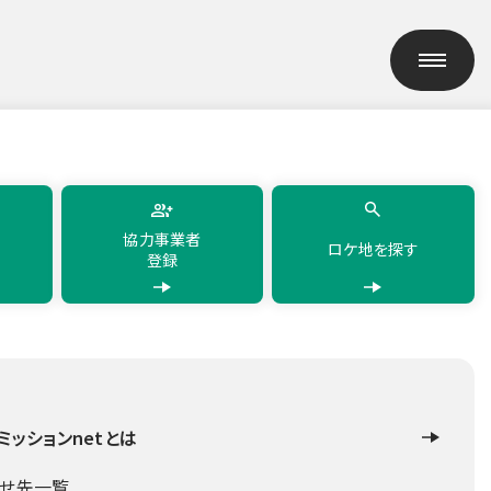
h
简体中文
繁體中文
한국어
แบบไทย
協力事業者
ロケ地を探す
登録
ミッションnetとは
合せ先一覧