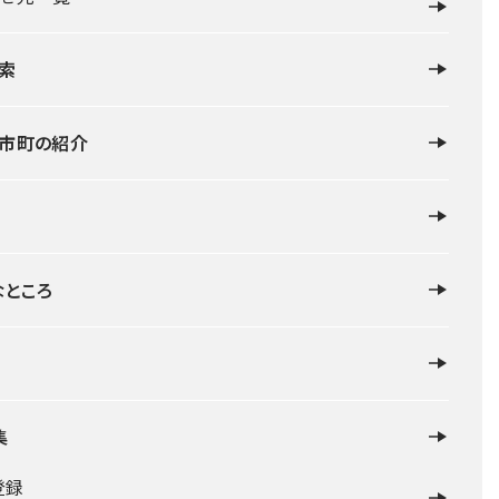
索
・市町の紹介
なところ
集
登録