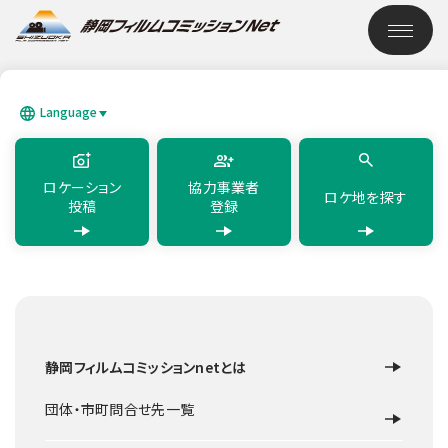
このページの本文へ移動
ロケーション検索
Language
SEARCH
日本語
English
简体中文
繁體中文
한국어
แบบไทย
ロケーション
協力事業者
ロケ地を探す
投稿
登録
TOP
ロケーション検索
松原公園
静岡フィルムコミッションnetとは
公園
伊豆市
松原公園
団体・市町問合せ先一覧