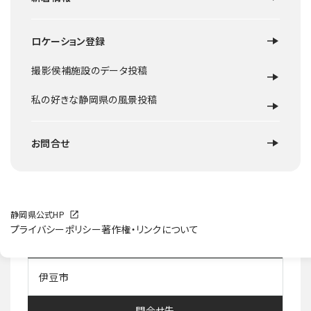
ロケーション登録
ロケ地概要
撮影侯補施設のデータ投稿
土肥海水浴場の北側にある松林に覆われた公園。松林の公
園内には、地元の彫刻家による妖艶な美しい像が数多くあ
私の好きな静岡県の風景投稿
り、芸術ムードが漂う。公園の一角には1992年ギネス認定の
世界一の花時計がある。日没時は真っ赤な夕陽と松の緑の
コントラストが何とも言えない調和の取れた美しさを醸し出
お問合せ
している。
施設等HP
静岡県公式HP
プライバシーポリシー
著作権・リンクについて
所在地住所
伊豆市
問合せ先