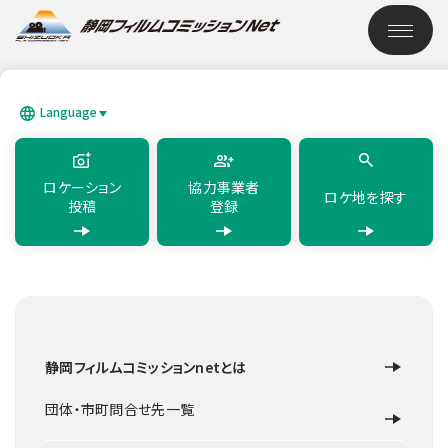
このページの本文へ移動
ロケーション検索
Language
SEARCH
日本語
English
简体中文
繁體中文
한국어
แบบไทย
ロケーション
協力事業者
ロケ地を探す
投稿
登録
TOP
ロケーション検索
蕎麦居酒屋えびす庵
静岡フィルムコミッションnetとは
店舗・ビル
沼津市
蕎麦居酒屋えびす庵
団体・市町問合せ先一覧