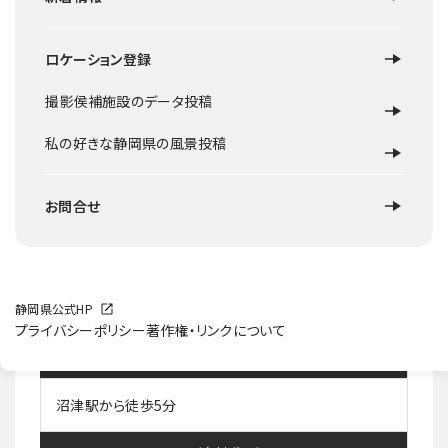
ロケ地概要
ロケーション登録
居酒屋シーン。カフェシーンも対応できます。
※実際に、３Ｆ部分は元々カフェだったのですがそのまま残し
撮影侯補施設のデータ投稿
てあります。
動力２００Ｖも使えるので、照明機材も対応が可能です。
私の好きな静岡県の風景投稿
前職でロケ対応が多かったため、ロケハン対応、深夜対応、早
朝対応も可能です。
お問合せ
ちなみに、ロケ時のお食事・打ち上げもモチロン行います。
施設等HP
http://preview.hitosara.com/0006111547/pho
to/tennai/#ac_photo
静岡県公式HP
プライバシーポリシー
著作権・リンクについて
交通
沼津駅から徒歩5分