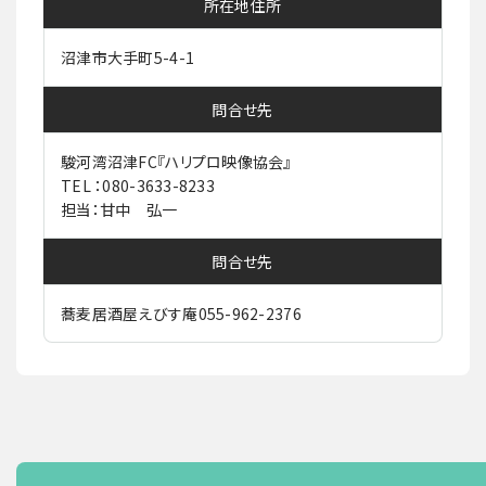
所在地住所
沼津市大手町5-4-1
問合せ先
駿河湾沼津FC『ハリプロ映像協会』
TEL ：080-3633-8233
担当：甘中 弘一
問合せ先
蕎麦居酒屋えびす庵055-962-2376