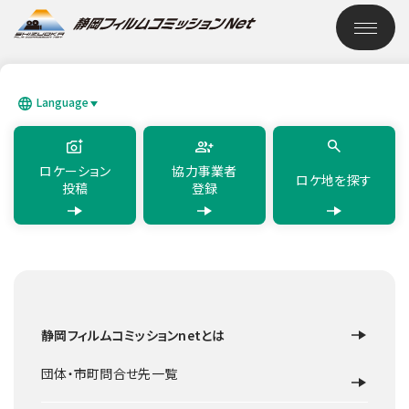
このページの本文へ移動
ロケーション検索
Language
SEARCH
日本語
English
简体中文
繁體中文
한국어
แบบไทย
ロケーション
協力事業者
ロケ地を探す
投稿
登録
TOP
ロケーション検索
狩野川
静岡フィルムコミッションnetとは
道路・橋
伊豆の国市他
狩野川
団体・市町問合せ先一覧