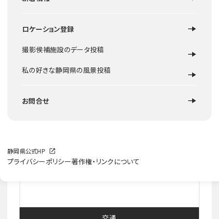
ロケーション登録
ロケ地概要
撮影侯補施設のデータ投稿
伊豆を源流とし北に向かって流れる川。大仁流域では、荒々
しい山肌をもつ城山がそびえ、その麓を狩野川が流れる壮大
私の好きな静岡県の風景投稿
な風景が広がる。
お問合せ
提供可能な撮影スポット
静岡県公式HP
川、河原、橋
プライバシーポリシー
著作権・リンクについて
施設等HP
交通