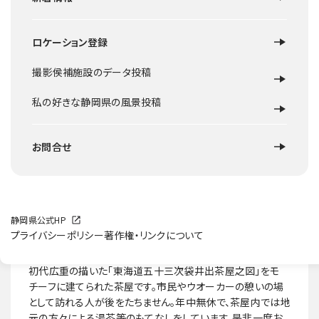
ロケーション登録
撮影侯補施設のデータ投稿
私の好きな静岡県の風景投稿
お問合せ
静岡県公式HP
プライバシーポリシー
著作権・リンクについて
ロケ地概要
初代広重の描いた「東海道五十三次袋井出茶屋之図」をモ
チーフに建てられた茶屋です。市民やウオーカーの憩いの場
として訪れる人が後をたちません。年中無休で、茶屋内では地
元の方々による湯茶等のもてなしをしています。是非一度お