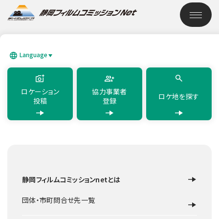
このページの本文へ移動
ロケーション検索
Language
SEARCH
日本語
English
简体中文
繁體中文
한국어
แบบไทย
ロケーション
協力事業者
ロケ地を探す
投稿
登録
TOP
ロケーション検索
東海道どまん中茶屋
静岡フィルムコミッションnetとは
その他観光名所
袋井市
東海道どまん中茶屋
団体・市町問合せ先一覧