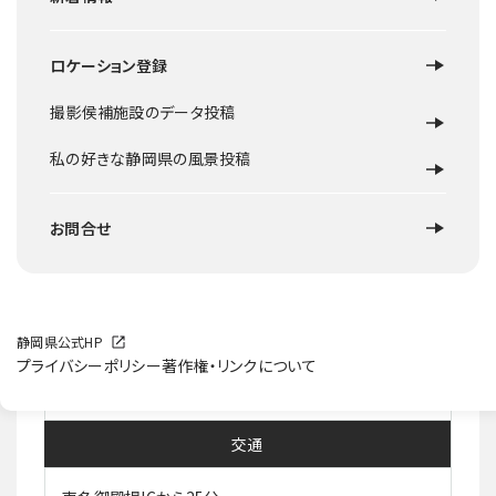
ロケーション登録
ロケ地概要
撮影侯補施設のデータ投稿
山中の御堂
私の好きな静岡県の風景投稿
お問合せ
提供可能な撮影スポット
石仏
施設等HP
静岡県公式HP
プライバシーポリシー
著作権・リンクについて
交通