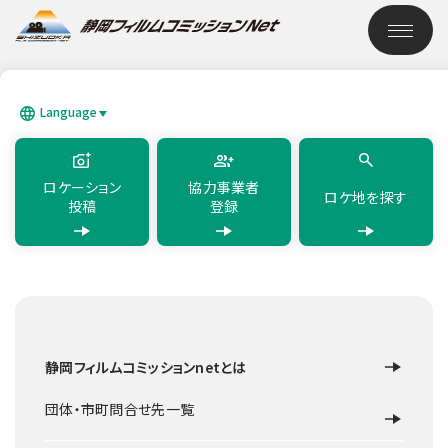
このページの本文へ移動
ロケーション検索
Language
SEARCH
日本語
English
简体中文
繁體中文
한국어
แบบไทย
ロケーション
協力事業者
ロケ地を探す
投稿
登録
TOP
ロケーション検索
奥の沢石仏
静岡フィルムコミッションnetとは
寺社仏閣
小山町
奥の沢石仏
団体・市町問合せ先一覧