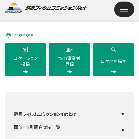
このページの本文へ移動
ロケーション検索
Language
SEARCH
日本語
English
简体中文
繁體中文
한국어
แบบไทย
ロケーション
協力事業者
ロケ地を探す
投稿
登録
TOP
ロケーション検索
細野高原
静岡フィルムコミッションnetとは
草原・畑
東伊豆町
細野高原
団体・市町問合せ先一覧