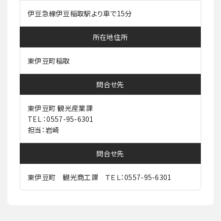
伊豆急線伊豆稲取駅より車で15分
所在地住所
東伊豆町稲取
問合せ先
東伊豆町 観光産業課
TEL ：0557-95-6301
担当：岩崎
問合せ先
東伊豆町 観光商工課 ＴＥＬ：0557-95-6301