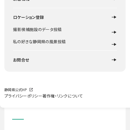
ロケーション登録
ロケ地概要
撮影侯補施設のデータ投稿
広さ約400ヘクタールの高原内には４つ湿原が点在し、春に
は蕨を中心とした山菜狩りが楽しめ、秋には一面ススキ野原
私の好きな静岡県の風景投稿
となります。また、標高800メートルの三筋山からの景色も絶
景です。
お問合せ
提供可能な撮影スポット
静岡県公式HP
プライバシーポリシー
著作権・リンクについて
高原全体